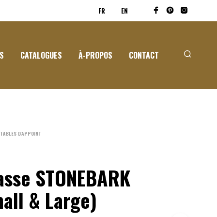
FR
EN
S
CATALOGUES
À-PROPOS
CONTACT
 TABLES D'APPOINT
basse STONEBARK
all & Large)