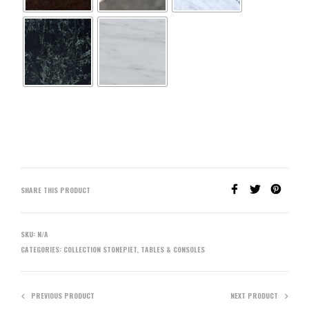
SHARE THIS PRODUCT
SKU:
N/A
CATEGORIES:
COLLECTION STONEPIET
,
TABLES & CONSOLES
PREVIOUS PRODUCT
NEXT PRODUCT