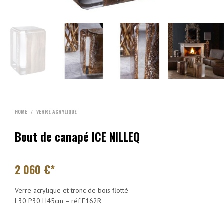
HOME
/
VERRE ACRYLIQUE
Bout de canapé ICE NILLEQ
2 060
€*
Verre acrylique et tronc de bois flotté
L30 P30 H45cm – réf.F162R