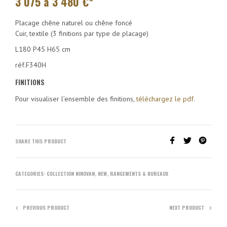
3 075 à 3 480
€*
Placage chêne naturel ou chêne foncé
Cuir, textile (3 finitions par type de placage)
L180 P45 H65 cm
réf.F340H
FINITIONS
Pour visualiser l’ensemble des finitions,
téléchargez le pdf
.
SHARE THIS PRODUCT
CATEGORIES:
COLLECTION NINOVAN
,
NEW
,
RANGEMENTS & BUREAUX
PREVIOUS PRODUCT
NEXT PRODUCT