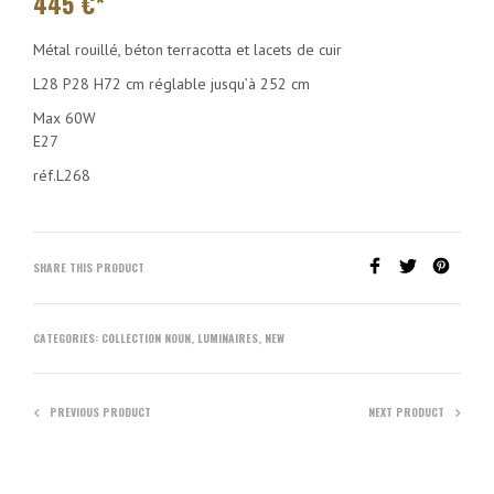
445
€*
Métal rouillé, béton terracotta et lacets de cuir
L28 P28 H72 cm réglable jusqu’à 252 cm
Max 60W
E27
réf.L268
SHARE THIS PRODUCT
CATEGORIES:
COLLECTION NOUN
,
LUMINAIRES
,
NEW
PREVIOUS PRODUCT
NEXT PRODUCT